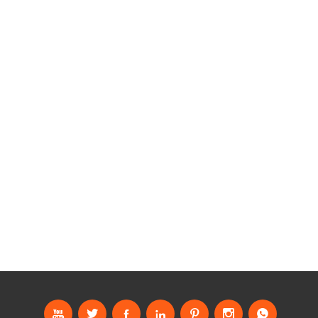






